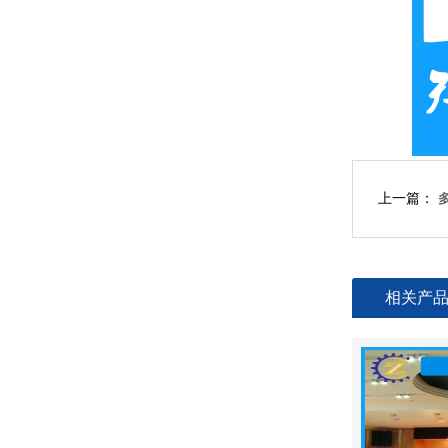
上一篇：
相关产