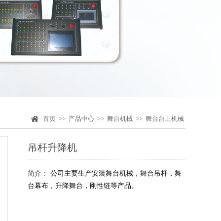
首页
>>
产品中心
>>
舞台机械
>>
舞台台上机械
吊杆升降机
简介：
公司主要生产安装舞台机械，舞台吊杆，舞
台幕布，升降舞台，刚性链等产品。