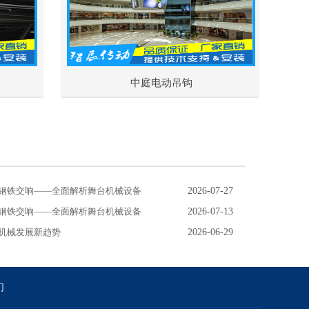
中庭电动吊钩
钢铁交响——全面解析舞台机械设备
2026-07-27
钢铁交响——全面解析舞台机械设备
2026-07-13
机械发展新趋势
2026-06-29
们