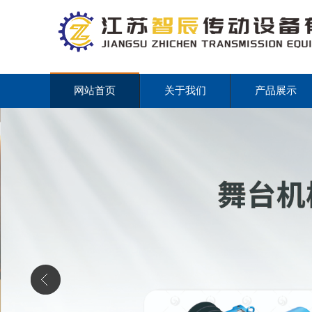
网站首页
关于我们
产品展示