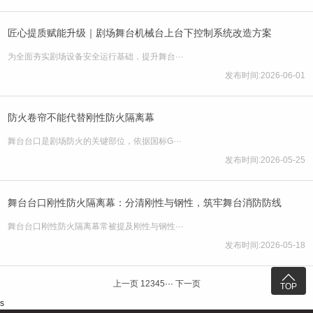
匠心提质赋能升级｜剧场舞台机械台上台下控制系统改造方案
为全面夯实剧场设备安全运行基础，提升舞台···
发布时间:2026-06-01
防火卷帘不能代替刚性防火隔离幕
舞台台口是剧场防火的关键部位，依据国标G···
发布时间:2026-05-25
舞台台口刚性防火隔离幕：分清刚性与钢性，筑牢舞台消防防线
舞台台口刚性防火隔离幕常被提及刚性与钢性···
发布时间:2026-05-18

上一页
1
2
3
4
5
···
下一页
TOP
s