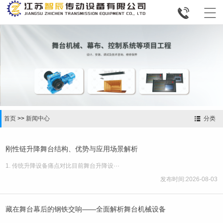


首页
>>
新闻中心
分类
刚性链升降舞台结构、优势与应用场景解析
1. 传统升降设备痛点对比目前舞台升降设···
发布时间:2026-08-03
藏在舞台幕后的钢铁交响——全面解析舞台机械设备