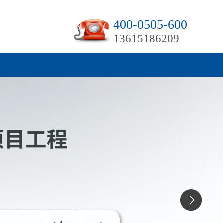
400-0505-600
13615186209