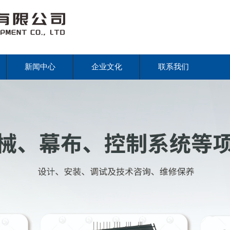
新闻中心
企业文化
联系我们