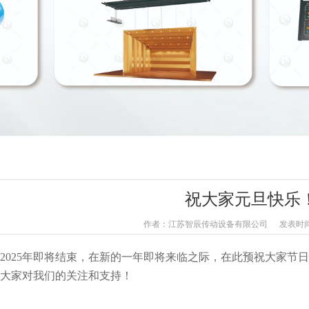
祝大家元旦快乐
作者：江苏智辰传动设备有限公司
发表时间：
2025年即将结束，在新的一年即将来临之际，在此预祝大家节
大家对我们的关注和支持！