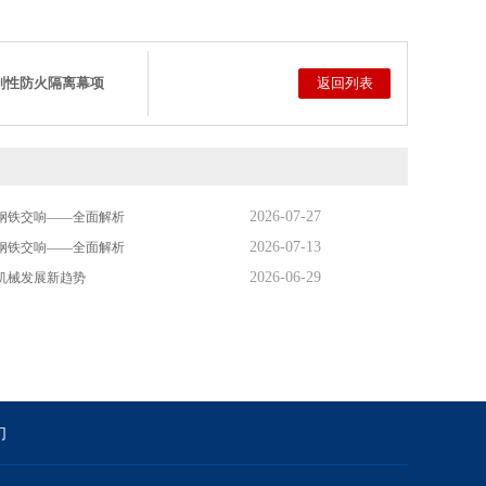
刚性防火隔离幕项
返回列表
2026-07-27
钢铁交响——全面解析
2026-07-13
钢铁交响——全面解析
2026-06-29
机械发展新趋势
们