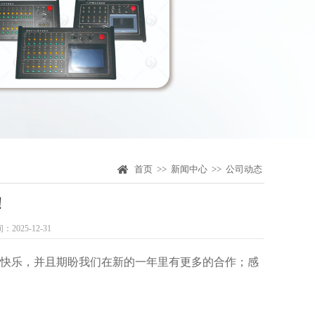
首页
>>
新闻中心
>>
公司动态
！
2025-12-31
日快乐，并且期盼我们在新的一年里有更多的合作；感